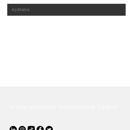
Açıklama
BYGENÇ MİMARLIK®
BYGENÇAJANS®
İLETİŞİM