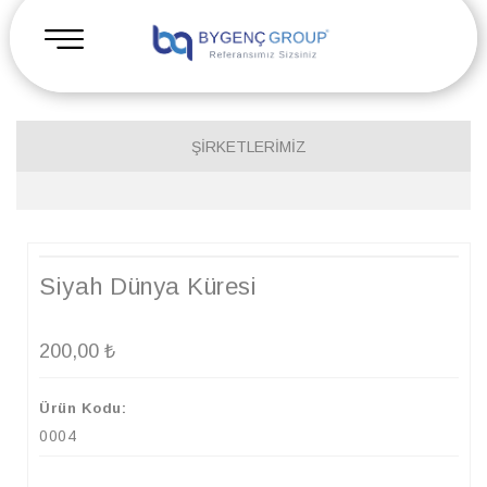
ŞİRKETLERİMİZ
BYGENÇ AJANS®
BYGENÇ MİMARLIK®
Siyah Dünya Küresi
BYGENÇ İNŞAAT®
BYGENÇ DANIŞMALIK®
200,00
₺
Ürün Kodu:
0004