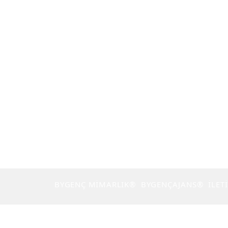
BYGENÇ MİMARLIK®
BYGENÇAJANS®
İLET