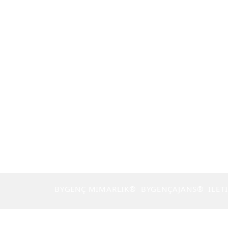
BYGENÇ MİMARLIK®
BYGENÇAJANS®
İLET