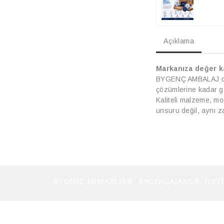
Açıklama
Markanıza değer ka
BYGENÇ AMBALAJ olara
çözümlerine kadar ge
Kaliteli malzeme, mo
unsuru değil, aynı z
BYGENÇ MİMARLIK®
BYGENÇAJANS®
İLET