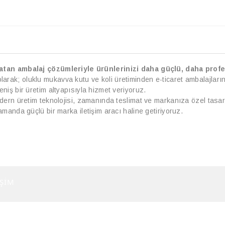
tan ambalaj çözümleriyle ürünlerinizi daha güçlü, daha profe
k; oluklu mukavva kutu ve koli üretiminden e-ticaret ambalajlarına
niş bir üretim altyapısıyla hizmet veriyoruz.
dern üretim teknolojisi, zamanında teslimat ve markanıza özel tasar
amanda güçlü bir marka iletişim aracı haline getiriyoruz.
İŞİM