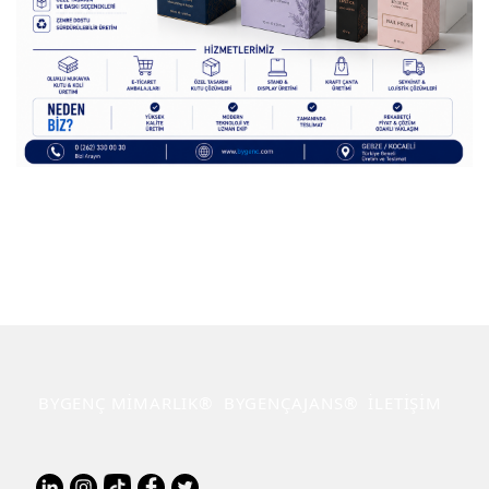
BYGENÇ MİMARLIK®
BYGENÇAJANS®
İLETİŞİM