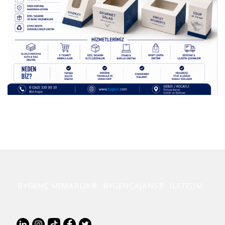
BYGENÇ MİMARLIK®
BYGENÇAJANS®
İLETİŞİM